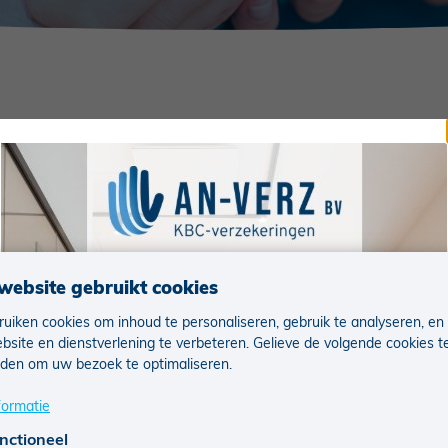
 vol warme momenten.
de deur. Dat betekent 365 kansen om ervoor te gaan. Om d
website gebruikt cookies
 beleven met je gezin, vrienden en collega’s.
uiken cookies om inhoud te personaliseren, gebruik te analyseren, en
bsite en dienstverlening te verbeteren. Gelieve de volgende cookies t
den om uw bezoek te optimaliseren.
formatie
nctioneel