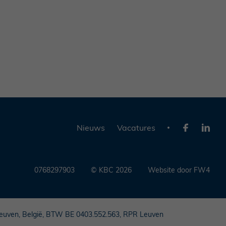
Nieuws
Vacatures
0768297903
© KBC 2026
Website door FW4
Leuven, België, BTW BE 0403.552.563, RPR Leuven