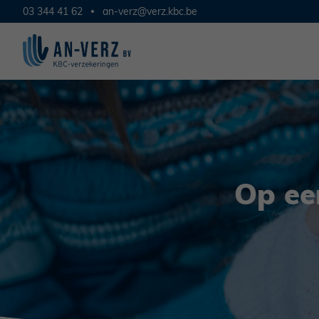
03 344 41 62
an-verz@verz.kbc.be
Op ee