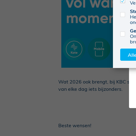
Ve
St
He
on
Ge
On
br
All
Wat 2026 ook brengt, bij KBC sta
van elke dag iets bijzonders.
Beste wensen!