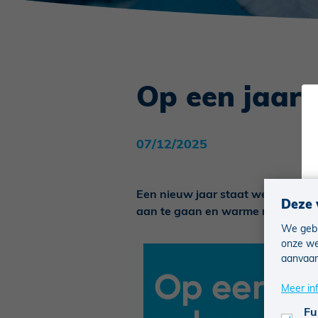
Op een jaar
07/12/2025
Een nieuw jaar staat weer voor 
Deze 
aan te gaan en warme momenten te
We gebr
onze we
aanvaar
Meer in
Fu