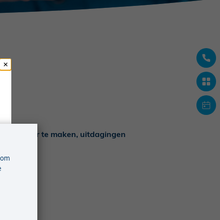
romen waar te maken, uitdagingen
 om
e