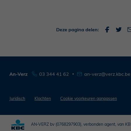
Deze pagina delen:
An-Verz
03 344 41 62
an-verz@verz.kbc.be
Juridisch
Klachten
Cookie voorkeuren aanpassen
AN-VERZ bv (0768297903), verbonden agent, van KBC