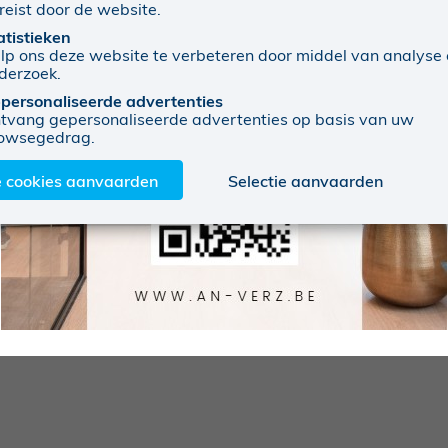
reist door de website.
atistieken
lp ons deze website te verbeteren door middel van analyse
derzoek.
personaliseerde advertenties
tvang gepersonaliseerde advertenties op basis van uw
owsegedrag.
e cookies aanvaarden
Selectie aanvaarden
an we alvast klaar om met je mee te gaan. Zo maken we sa