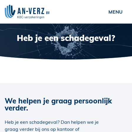
Ondernemers
Heb je een schadegeval?
Particulieren
Verenigingen
Over ons
Nieuws
Vacatures
We helpen je graag persoonlijk
Veelgestelde vragen
verder.
Contact
Heb je een schadegeval? Dan helpen we je
Schade?
graag
verder bij ons op kantoor of