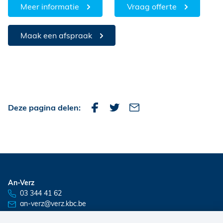
Meer informatie
Vraag offerte
Maak een afspraak
Deze pagina delen:
An-Verz
03 344 41 62
an-verz@verz.kbc.be