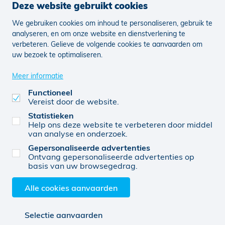
Deze website gebruikt cookies
We gebruiken cookies om inhoud te personaliseren, gebruik te
Nieuws
Vacatures
analyseren, en om onze website en dienstverlening te
verbeteren. Gelieve de volgende cookies te aanvaarden om
uw bezoek te optimaliseren.
Juridisch
Klachten
Cookie voorkeuren aanpassen
Meer informatie
Functioneel
Vereist door de website.
0768297903
© KBC 2026
Website door FW4
Statistieken
Help ons deze website te verbeteren door middel
van analyse en onderzoek.
Gepersonaliseerde advertenties
AN-VERZ bv (0768297903), verbonden agent, van
Ontvang gepersonaliseerde advertenties op
KBC Verzekeringen nv, Professor Roger Van
basis van uw browsegedrag.
Overstraetenplein 2, 3000 Leuven, België, BTW BE
0403.552.563, RPR Leuven
Alle cookies aanvaarden
Selectie aanvaarden